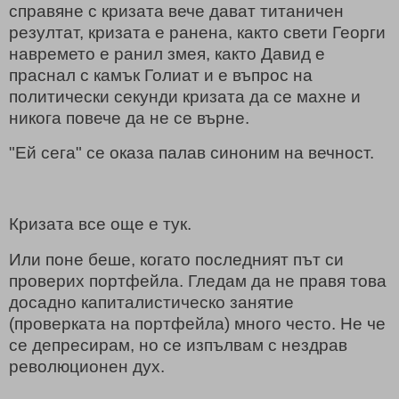
справяне с кризата вече дават титаничен
резултат, кризата е ранена, както свети Георги
навремето е ранил змея, както Давид е
праснал с камък Голиат и е въпрос на
политически секунди кризата да се махне и
никога повече да не се върне.
"Ей сега" се оказа палав синоним на вечност.
Кризата все още е тук.
Или поне беше, когато последният път си
проверих портфейла. Гледам да не правя това
досадно капиталистическо занятие
(проверката на портфейла) много често. Не че
се депресирам, но се изпълвам с нездрав
революционен дух.