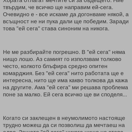
Хората отлагат мечтите си за бъдещето. Ние
твърдим, че всичко ще направим ей-сега.
Очевидно е - все искаме да догонваме някой, а
всъщност не ни пука дали ще победим. Заради
това "ей сега" става синоним на никога.
Не ме разбирайте погрешно. В "ей сега" няма
нищо лошо. Аз самият го използвам толково
често, колкото блъфира средно опитен
комарджия. Без "ей сега" нито работата ще е
интересна, нито ще има какво толкова да кажа
на другите. Ама "ей сега" ми решава проблема
поне за малко. Ей сега всичко ще ви споделя...
Когато си заклещен в неумолимото настояще
трудно можеш да си позволиш да мечтаеш на