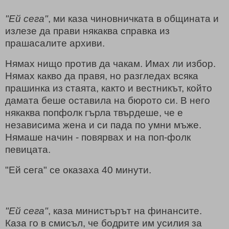
"Ей сега"
, ми каза чиновничката в общината и
излезе да прави някаква справка из
прашасалите архиви.
Нямах нищо против да чакам. Имах ли избор.
Нямах какво да правя, но разгледах всяка
прашинка из стаята, както и вестникът, който
дамата беше оставила на бюрото си. В него
някаква попфолк гърла твърдеше, че е
независима жена и си пада по умни мъже.
Нямаше начин - повярвах и на поп-фолк
певицата.
"Ей сега" се оказаха 40 минути.
"
Ей сега"
, каза министърът на финансите.
Каза го в смисъл, че бодрите им усилия за