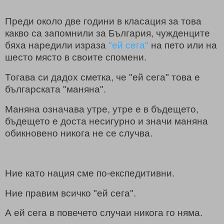
Преди около две години в класация за това
какво са запомнили за България, чужденците
бяха наредили израза
"ей сега"
на пето или на
шесто място в своите спомени.
Тогава си дадох сметка, че "ей сега" това е
българската "маняна".
Маняна означава утре, утре е в бъдещето,
бъдещето е доста несигурно и значи маняна
обикновено никога не се случва.
Ние като нация сме по-експедитивни.
Ние правим всичко "ей сега".
А ей сега в повечето случаи никога го няма.