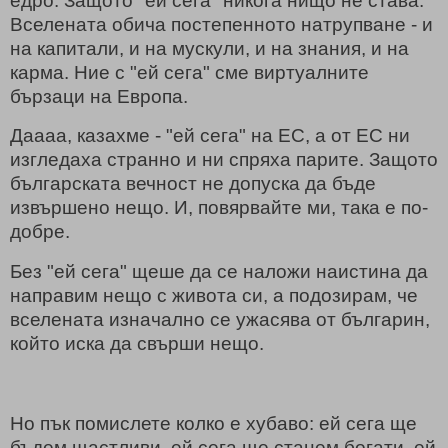
едро. Защото "ей сега" никога нищо не става.
Вселената обича постепенното натрупване - и
на капитали, и на мускули, и на знания, и на
карма. Ние с "ей сега" сме виртуалните
бързаци на Европа.
Даааа, казахме - "ей сега" на ЕС, а от ЕС ни
изгледаха странно и ни спряха парите. Защото
българската вечност не допуска да бъде
извършено нещо. И, повярвайте ми, така е по-
добре.
Без "ей сега" щеше да се наложи наистина да
направим нещо с живота си, а подозирам, че
вселената изначално се ужасява от българин,
който иска да свърши нещо.
Но пък помислете колко е хубаво: ей сега ще
бъдем щастливи, ей сега ще станем богати, ей