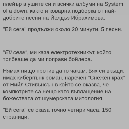
плейър в ушите си и всички албуми на System
of a down, както и коварна подборка от най-
добрите песни на Йелдъз Ибрахимова.
"Ей сега" продължи около 20 минути. 5 песни.
"Ей сега"
, ми каза електротехникът, който
трябваше да ми поправи бойлера.
Нямах нищо против да го чакам. Бях си вкъщи,
имах киберпънк роман, наречен "Снежен крах"
от Нийл Стивънсън в който се оказва, че
компютрите са нещо като въплащение на
божествата от шумерската митология.
"Ей сега" се оказа точно четири часа. 150
страници.