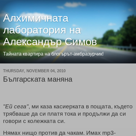
Алхимичната
лаборатория на
Александър Симов
Тайната квартира на блогърът-амбразурчик!
THURSDAY, NOVEMBER 04, 2010
Българската маняна
"Ей сега"
, ми каза касиерката в пощата, където
трябваше да си платя тока и продължи да си
говори с колежката си.
Нямах нищо против да чакам. Имах mp3-