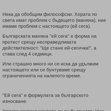
Нека да обобщим философски. Хората по
света имат проблем с бъдещето (маняна), ние
имаме проблем с настоящето (ей сега).
Българската маняна "ей сега" е форма на
протест срещу несправедливата
действителност. "Ще стане ей-сегичка!", а
става след 4 седмици.
Или страшно много ни се иска да удължим
настоящето или се бунтуваме срещу
ограниченията на налепото време.
"Ей сега" е формулата за българското
износване.