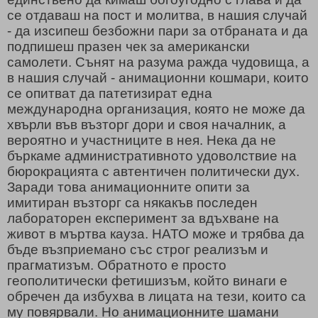
се отдаваш на пост и молитва, в нашия случай
- да изсипеш безбожни пари за отбраната и да
подпишеш празен чек за американски
самолети. Сънят на разума ражда чудовища, а
в нашия случай - анимационни кошмари, които
се опитват да патетизират една
международна организация, която не може да
хвърли във възторг дори и своя началник, а
вероятно и участниците в нея. Нека да не
бъркаме административното удоволствие на
бюрокрацията с автентичен политически дух.
Заради това анимационните опити за
имитиран възторг са някакъв последен
лабораторен експеримент за вдъхване на
живот в мъртва кауза. НАТО може и трябва да
бъде възприемано със строг реализъм и
прагматизъм. Обратното е просто
геополитически фетишизъм, който винаги е
обречен да избухва в лицата на тези, които са
му повярвали. Но анимационните шамани