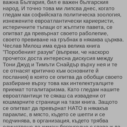
важна България, бил е важен българския
народ. И точно това ми липсва днес, когато
гледам как софийската политическа зоология,
изнежените евроатлантически кариеристи,
истеричните тъпаци от жълтите павета, се
опитват да превърнат своето раболепие,
своето превиване на гръбнак в някаква църква.
Чеслав Милош има една велика книга
"Поробеният разум" (въпреки, че наскоро
прочетох доста интересна дискусия между
Тони Джуд и Тимъти Снайдър върху нея и те
се отнасят критично към основните й
послания) в която се опитва да обобщи своето
разбиране върху това как интелектуалците
приемат тоталитаризма. Като гледам нашите
евроатлантици те сякаш са извадени от
кошмарните страници на тази книга. Защото
се опитват да превърнат НАТО в някакъв
параклис, в място, където се шепти и се
подчинява, в организация, където трябва
единствено да кимаш богоугодно с глава и да