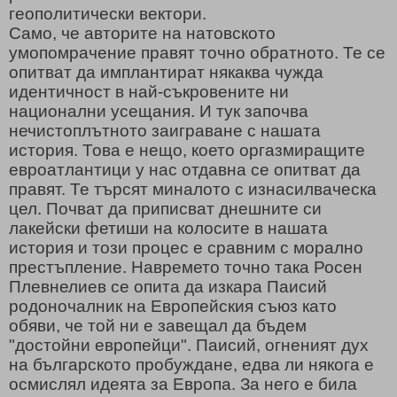
геополитически вектори.
Само, че авторите на натовското
умопомрачение правят точно обратното. Те се
опитват да имплантират някаква чужда
идентичност в най-съкровените ни
национални усещания. И тук започва
нечистоплътното заиграване с нашата
история. Това е нещо, което оргазмиращите
евроатлантици у нас отдавна се опитват да
правят. Те търсят миналото с изнасилваческа
цел. Почват да приписват днешните си
лакейски фетиши на колосите в нашата
история и този процес е сравним с морално
престъпление. Навремето точно така Росен
Плевнелиев се опита да изкара Паисий
родоночалник на Европейския съюз като
обяви, че той ни е завещал да бъдем
"достойни европейци". Паисий, огненият дух
на българското пробуждане, едва ли някога е
осмислял идеята за Европа. За него е била