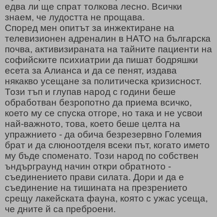
едва ли ще спрат толкова лесно. Всички
знаем, че лудостта не прощава.
Според мен опитът за инжектиране на
телевизионен адреналин в НАТО на българска
почва, активизираната на тайните пациенти на
софийските психиатрии да пишат бодряшки
есета за Алианса и да се пенят, издава
някакво усещане за политическа кризисност.
Този тъп и глупав народ с години беше
обработван безропотно да приема всичко,
което му се спуска отгоре, но така и не усвои
най-важното, това, което беше целта на
упражнието - да обича безрезервно Големия
брат и да слюноотделя всеки път, когато името
му бъде споменато. Този народ по собствен
ъндърграунд начин откри обратното -
съединението прави силата. Дори и да е
съединение на тишината на презрението
срещу лакейската фауна, която с ужас усеща,
че дните й са преброени.