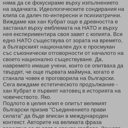
няма да се фокусираме върху изпълнението
на задачката. Идеологическите сондирания на
клипа са далеч по-интересни и психиатрични.
Виждаме как хан Кубрат още в древността е
застанал върху емблемата на НАТО и върху
нея експериментира своя завет с копията. Все
едно НАТО съществува от зората на времето,
а българският национален дух е просмукан
със съюзнически отговорности от началото на
своето национално съществуване. Да,
навремето имаше учени, които се опитваха да
твърдят, че още първата маймуна, когато е
станала човек е проговорила на български.
Сега виждаме естетическото продължание -
хан Кубрат е първият натовец в историята на
човечеството. Яко.
Подлото в целия клип е опитът великият
български призив "Съединението прави
силата" да бъде вписан в международен
контекст. Авторите на великата фраза