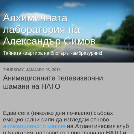
Алхимичната
лаборатория на
Александър Симов
Тайната квартира на блогърът-амбразурчик!
THURSDAY, JANUARY 03, 2019
Анимационните телевизионни
шамани на НАТО
Едва сега (няколко дни по-късно) събрах
емоционални сили да изгледам отново
анимационното клипче
на Атлантическия клуб
в България, направено в прослава на НАТО и