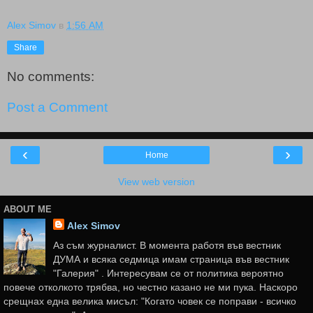
Alex Simov
в
1:56 AM
Share
No comments:
Post a Comment
‹
›
Home
View web version
ABOUT ME
Alex Simov
Аз съм журналист. В момента работя във вестник
ДУМА и всяка седмица имам страница във вестник
"Галерия" . Интересувам се от политика вероятно
повече отколкото трябва, но честно казано не ми пука. Наскоро
срещнах една велика мисъл: "Когато човек се поправи - всичко