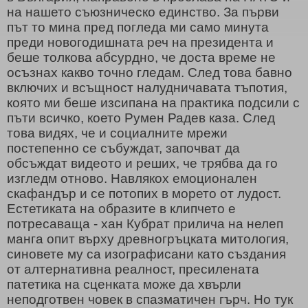
на нашето съюзническо единство. За първи
път то мина пред погледа ми само минута
преди новогодишната реч на президента и
беше толкова абсурдно, че доста време не
осъзнах какво точно гледам. След това бавно
включих и всъщност налудничавата тъпотия,
която ми беше изсипана на практика подсили с
пъти всичко, което Румен Радев каза. След
това видях, че и социалните мрежи
постепенно се събуждат, започват да
обсъждат видеото и реших, че трябва да го
изгледм отново. Навлякох емоционален
скафандър и се потопих в морето от лудост.
Естетиката на образите в клипчето е
потресаваща - хан Кубрат прилича на нелеп
манга опит върху древногръцката митология,
синовете му са изографисани като създания
от алтернативна реалност, пресилената
патетика на сценката може да хвърли
неподготвен човек в спазматичен гърч. Но тук