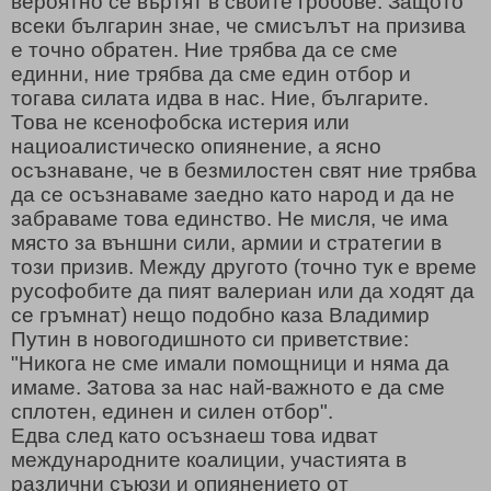
вероятно се въртят в своите гробове. Защото
всеки българин знае, че смисълът на призива
е точно обратен. Ние трябва да се сме
единни, ние трябва да сме един отбор и
тогава силата идва в нас. Ние, българите.
Това не ксенофобска истерия или
нациоалистическо опиянение, а ясно
осъзнаване, че в безмилостен свят ние трябва
да се осъзнаваме заедно като народ и да не
забраваме това единство. Не мисля, че има
място за външни сили, армии и стратегии в
този призив. Между другото (точно тук е време
русофобите да пият валериан или да ходят да
се гръмнат) нещо подобно каза Владимир
Путин в новогодишното си приветствие:
"Никога не сме имали помощници и няма да
имаме. Затова за нас най-важното е да сме
сплотен, единен и силен отбор".
Едва след като осъзнаеш това идват
международните коалиции, участията в
различни съюзи и опиянението от