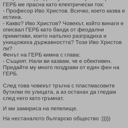
ГЕРБ ме прасна като електрически ток:
- Професор Иво Христов. Всичко, което казва е
истина.
- Какво? Иво Христов? Човекът, който винаги е
описвал ГЕРБ като банда от феодални
примитиви, които напълно разградиха и
унищожиха държавността? Този Иво Христов
ли?
Фенът на ГЕРБ кимна с глава:
- Същият. Нали ви казвам, че е обективен.
Предайте му много поздрави от един фен на
ГЕРБ.
След това човекът тръгна с пластмасовите
бутилки по улицата, а аз останах да гледам
след него като гръмнат.
И ми замириса на пепелище.
На нестаналото българско общество :)))))