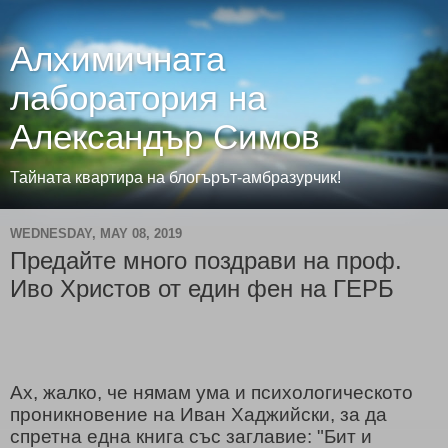
Алхимичната
лаборатория на
Александър Симов
Тайната квартира на блогърът-амбразурчик!
WEDNESDAY, MAY 08, 2019
Предайте много поздрави на проф.
Иво Христов от един фен на ГЕРБ
Ах, жалко, че нямам ума и психологическото
проникновение на Иван Хаджийски, за да
спретна една книга със заглавие: "Бит и