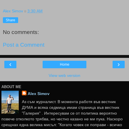
Alex Simov
в
3:30 AM
Share
No comments:
Post a Comment
‹
›
Home
View web version
ABOUT ME
Alex Simov
Аз съм журналист. В момента работя във вестник
ДУМА и всяка седмица имам страница във вестник
"Галерия" . Интересувам се от политика вероятно
повече отколкото трябва, но честно казано не ми пука. Наскоро
срещнах една велика мисъл: "Когато човек се поправи - всичко