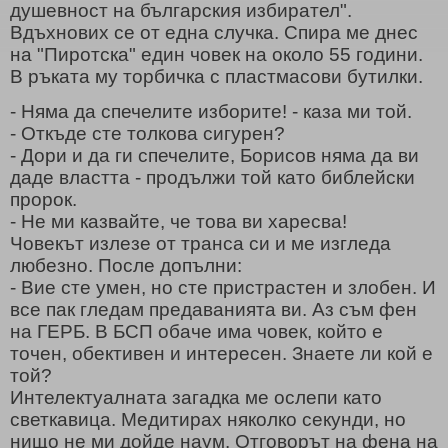
душевност на българския избирател".
Вдъхнових се от една случка. Спира ме днес
на "Пиротска" един човек на около 55 години.
В ръката му торбичка с пластмасови бутилки.
- Няма да спечелите изборите! - каза ми той.
- Откъде сте толкова сигурен?
- Дори и да ги спечелите, Борисов няма да ви
даде властта - продължи той като библейски
пророк.
- Не ми казвайте, че това ви харесва!
Човекът излезе от транса си и ме изгледа
любезно. После допълни:
- Вие сте умен, но сте пристрастен и злобен. И
все пак гледам предаванията ви. Аз съм фен
на ГЕРБ. В БСП обаче има човек, който е
точен, обективен и интересен. Знаете ли кой е
той?
Интелектуалната загадка ме ослепи като
светкавица. Медитирах няколко секунди, но
нищо не ми дойде наум. Отговорът на фена на